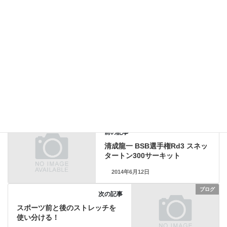
サッカー香川真司も使っている高気圧酸素カプセル
2016年4月22日
腰痛、サッカー練習後、もも裏、ストレッチ
2015年6月5日
ブログ
カテゴリー
サッカー
ブラジルＷ杯
日本代表
タグ
ブログ
前の記事
清成龍一 BSB選手権Rd3 スネッ
タートン300サーキット
2014年6月12日
ブログ
次の記事
スポーツ前と後のストレッチを
使い分ける！