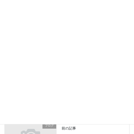
バスケットボールしなくなったら身体が固まっている感じ
2022年7月31日
ジャンプトレーニングやり過ぎ注意！
2021年12月19日
ジュニア指導者オンラインセミナー栄養
2021年9月29日
ブログ
カテゴリー
スポーツ
バスケットボール
怪我予防
タグ
ブログ
前の記事