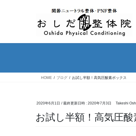
コ
ナ
ン
ビ
テ
ゲ
ン
ー
ツ
シ
へ
ョ
ス
ン
キ
に
ッ
移
プ
動
HOME
ブログ
お試し半額！高気圧酸素ボックス
2020年6月1日
/ 最終更新日時 :
2020年7月3日
Takeshi Osh
お試し半額！高気圧酸