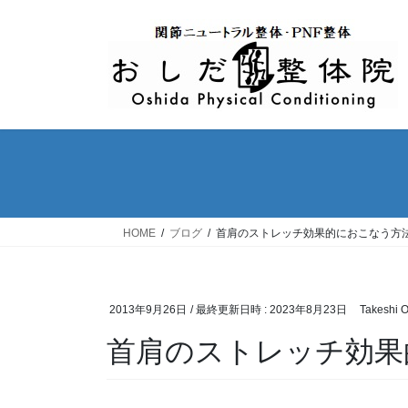
コ
ナ
ン
ビ
テ
ゲ
ン
ー
ツ
シ
へ
ョ
ス
ン
キ
に
ッ
移
プ
動
HOME
ブログ
首肩のストレッチ効果的におこなう方
2013年9月26日
/ 最終更新日時 :
2023年8月23日
Takeshi 
首肩のストレッチ効果