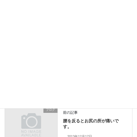
無事出産、腰の違和感ケア
2022年2月3日
この腰痛は以前経験があります。
2021年10月24日
ブログ
カテゴリー
手足
背骨
骨盤
タグ
ブログ
前の記事
腰を反るとお尻の所が痛いで
す。
2013年12月17日