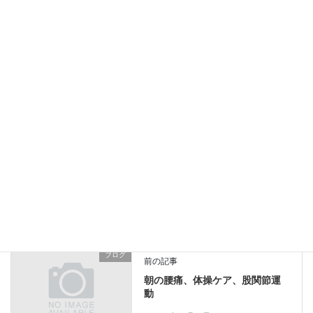
2026年5月5日
セミナー参加で手技の修正
2026年4月10日
膝を怪我して曲がらない
2026年3月16日
ブログ
カテゴリー
学生
腰痛
酸素BOX
タグ
ブログ
前の記事
朝の腰痛、体操ケア、股関節運
動