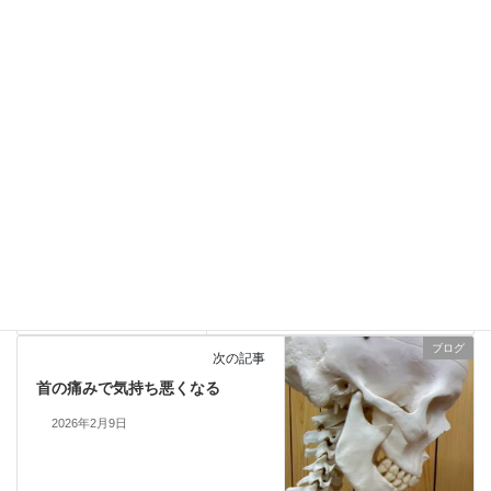
ブログ
カテゴリー
しゃがむの苦手
可動域
硬い
筋肉
タグ
縮む
腰の痛み
腰痛
足首
関節
ブログ
前の記事
首の痛みは猫背が原因？
2026年1月28日
ブログ
次の記事
首の痛みで気持ち悪くなる
2026年2月9日